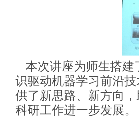
本次讲座为师生搭建
识驱动机器学习前沿技
供了新思路、新方向，
科研工作进一步发展。