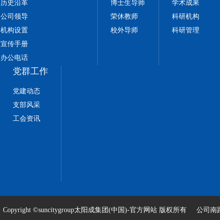
历史沿革
博士生导师
学术成果
公司领导
荣休教师
科研机构
机构设置
校外导师
科研管理
宣传手册
办公电话
党群工作
党建动态
支部风采
工会资讯
Copyright ©suncitygroup太阳成集团(中国)-官方网站 版权所有
公司南路