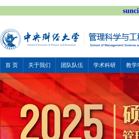
sun
首 页
关于我们
团队队伍
学术科研
教学