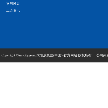
支部风采
工会资讯
Copyright ©suncitygroup太阳成集团(中国)-官方网站 版权所有
公司南路