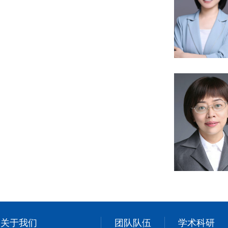
关于我们
团队队伍
学术科研