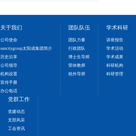
关于我们
团队队伍
学术科研
公司使命
团队力量
讲座报告
​suncitygroup太阳成集团简介
行政团队
学术活动
历史沿革
博士生导师
学术成果
公司领导
荣休教师
科研机构
机构设置
校外导师
科研管理
宣传手册
办公电话
党群工作
党建动态
支部风采
工会资讯