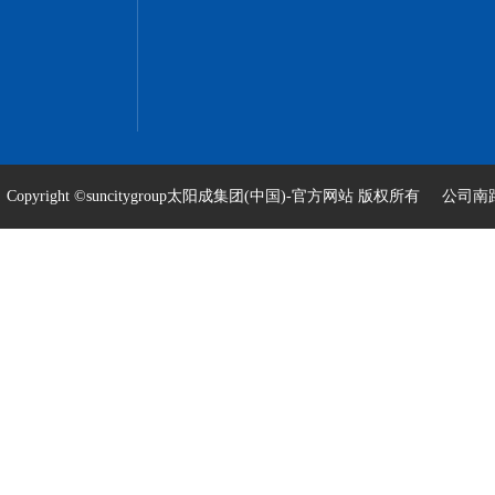
Copyright ©suncitygroup太阳成集团(中国)-官方网站 版权所有
公司南路