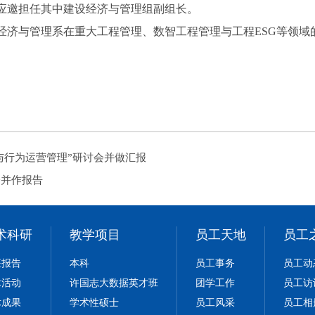
应邀担任其中建设经济与管理组副组长。
经济与管理系在重大工程管理、数智工程管理与工程ESG等领域
与行为运营管理”研讨会并做汇报
会并作报告
术科研
教学项目
员工天地
员工
座报告
本科
员工事务
员工动
术活动
许国志大数据英才班
团学工作
员工访
术成果
学术性硕士
员工风采
员工相