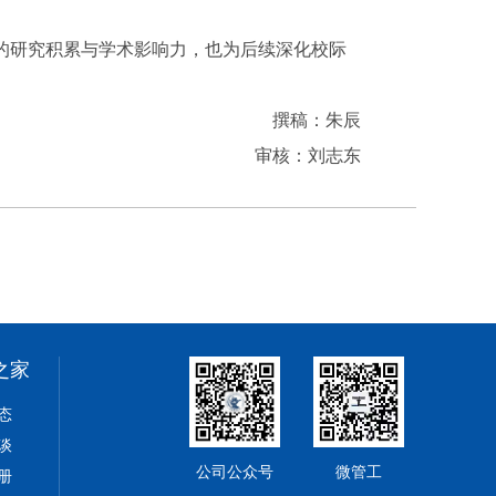
的研究积累与学术影响力，也为后续深化校际
撰稿：朱辰
审核：刘志东
之家
态
谈
公司公众号
微管工
册