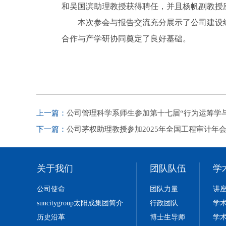
和吴国滨助理教授获得聘任，并且杨帆副教授
本次参会与报告交流充分展示了公司建设
合作与产学研协同奠定了良好基础。
上一篇：
公司管理科学系师生参加第十七届“行为运筹学
下一篇：
公司茅权助理教授参加2025年全国工程审计年
关于我们
团队队伍
学
公司使命
团队力量
讲
​suncitygroup太阳成集团简介
行政团队
学
历史沿革
博士生导师
学