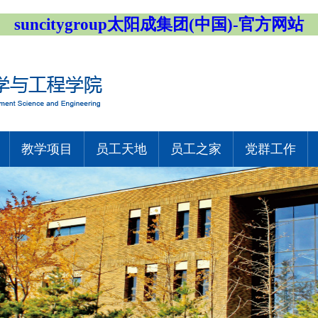
suncitygroup太阳成集团(中国)-官方网站
教学项目
员工天地
员工之家
党群工作