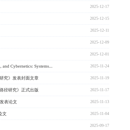
2025-12-17
2025-12-15
2025-12-11
2025-12-09
2025-12-01
Cybernetics: Systems...
2025-11-24
研究》发表封面文章
2025-11-19
路径研究》正式出版
2025-11-17
s》发表论文
2025-11-13
表论文
2025-11-04
2025-09-17