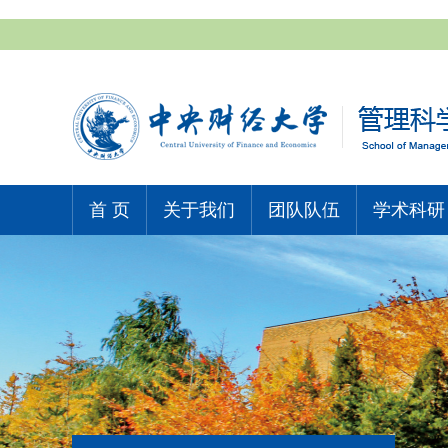
首 页
关于我们
团队队伍
学术科研