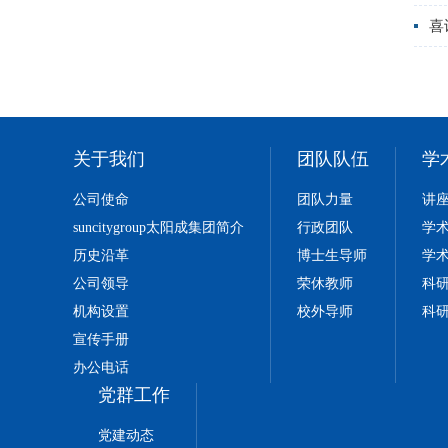
喜讯
关于我们
团队队伍
学
公司使命
团队力量
讲
​suncitygroup太阳成集团简介
行政团队
学
历史沿革
博士生导师
学
公司领导
荣休教师
科
机构设置
校外导师
科
宣传手册
办公电话
党群工作
党建动态